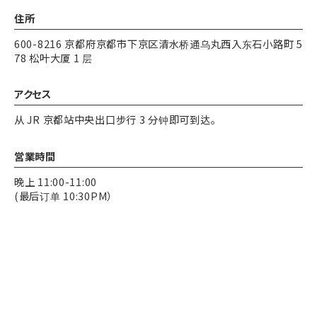
住所
600-8216 京都府京都市下京区清水桥通乌丸西入东石小路町 5
78 松叶大厦 1 层
アクセス
从 JR 京都站中央出口步行 3 分钟即可到达。
営業時間
晚上 11:00-11:00
(最后订单 10:30PM）
定休日
每日开放
审查我们
审查我们
电话
电话
(新年假期除外）
审查我们
审查我们
决済方法