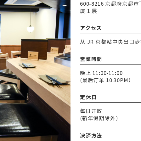
600-8216 京都府京
厦 1 层
アクセス
从 JR 京都站中央出口步
営業時間
晚上 11:00-11:00
(最后订单 10:30PM）
定休日
每日开放
(新年假期除外）
决済方法