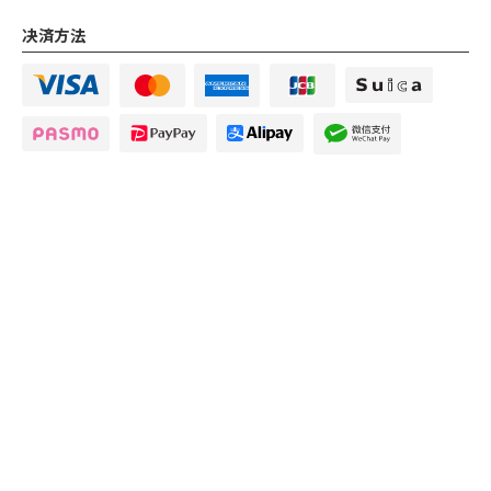
决済方法
我们接受主要的非现金支付方式，包括信用卡（Visa、Masterca
rd、JCB、Amex 等）、公共交通 IC 卡、PayPay、支付宝和微信支
付。
很抱歉，我们不接受外币。请使用日元支付，或使用我们接受的非
审查我们
审查我们
电话
电话
审查我们
审查我们
现金支付方式。
御好烧 Kyo Chabana